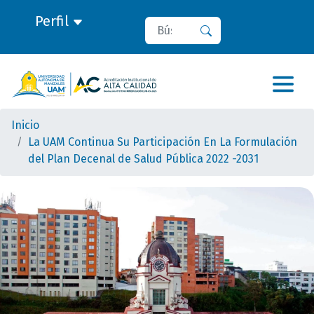
Perfil
Buscar
Buscar
Inicio
La UAM Continua Su Participación En La Formulación
del Plan Decenal de Salud Pública 2022 -2031