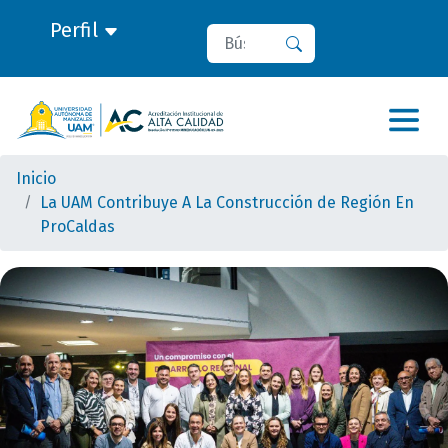
Perfil
Buscar
Buscar
Inicio
La UAM Contribuye A La Construcción de Región En
ProCaldas