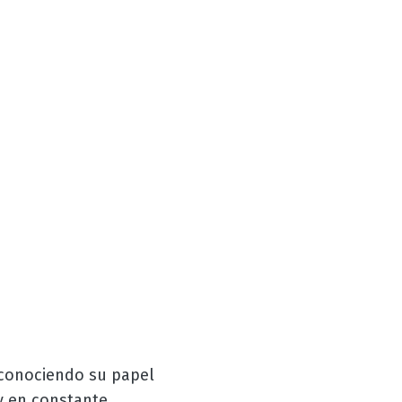
econociendo su papel
 y en constante