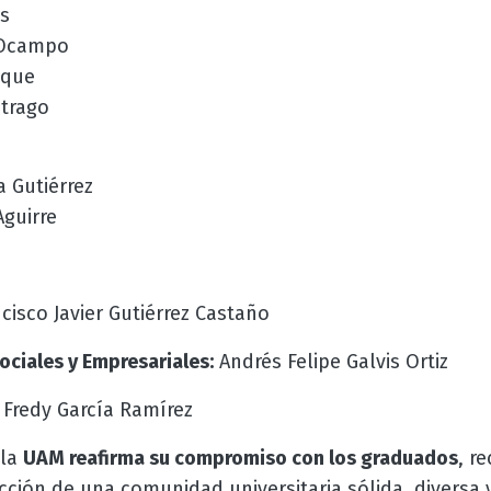
as
e Ocampo
Duque
itrago
a Gutiérrez
guirre
cisco Javier Gutiérrez Castaño
ociales y Empresariales:
Andrés Felipe Galvis Ortiz
:
Fredy García Ramírez
 la
UAM reafirma su compromiso con los graduados
, r
cción de una comunidad universitaria sólida, diversa