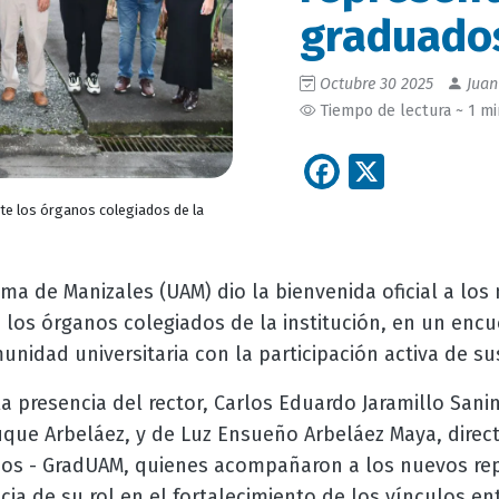
graduado
Octubre 30 2025
Juan
Tiempo de lectura ~ 1 m
Facebook
X
te los órganos colegiados de la
ma de Manizales (UAM) dio la bienvenida oficial a los
los órganos colegiados de la institución, en un encu
nidad universitaria con la participación activa de s
a presencia del rector, Carlos Eduardo Jaramillo Sanin
uque Arbeláez, y de
Luz Ensueño Arbeláez Maya, direct
os - GradUAM,
quienes acompañaron a los nuevos rep
cia de su rol en el fortalecimiento de los vínculos ent