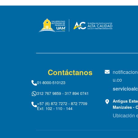
Contáctanos
notificaci
u.co
01-8000-510123
servicioa
312 767 9859 - 317 894 0741
Antigua Estac
+57 (6) 872 7272 - 872 7709
Manizales - 
Ext: 102 - 110 - 144
Ubicación 