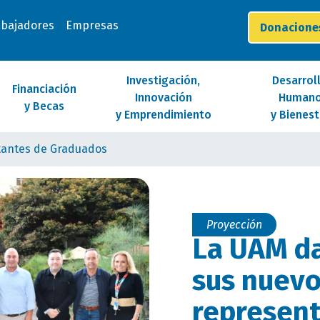
abajadores
Empresas
Donacion
Investigación,
Desarrol
Financiación
Innovación
Human
y Becas
y Emprendimiento
y Bienest
tantes de Graduados
Proyección
La UAM da
sus nuev
represen