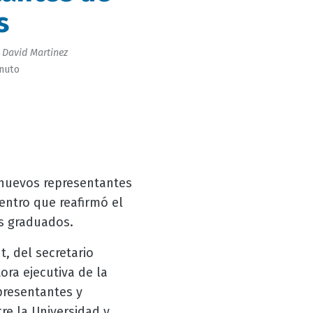
s
 David Martinez
inuto
 nuevos representantes
entro que reafirmó el
us graduados.
t, del secretario
ora ejecutiva de la
resentantes y
re la Universidad y