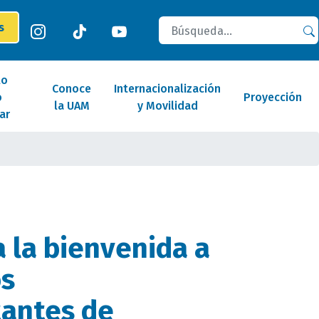
Buscar
es
lo
Conoce
Internacionalización
o
Proyección
la UAM
y Movilidad
ar
 la bienvenida a
os
tantes de