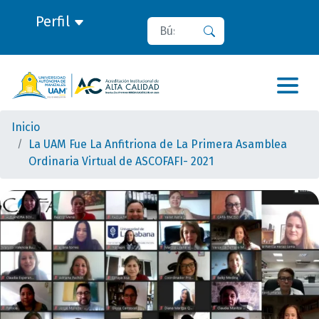
Perfil
Buscar
Buscar
Inicio
La UAM Fue La Anfitriona de La Primera Asamblea
Ordinaria Virtual de ASCOFAFI- 2021