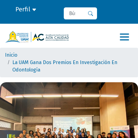
Perfil
Buscar
Buscar
Inicio
La UAM Gana Dos Premios En Investigación En
Odontología