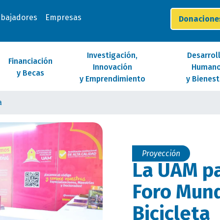
abajadores
Empresas
Donacion
Investigación,
Desarrol
Financiación
Innovación
Human
y Becas
y Emprendimiento
y Bienest
a
Proyección
La UAM pa
Foro Mund
Bicicleta