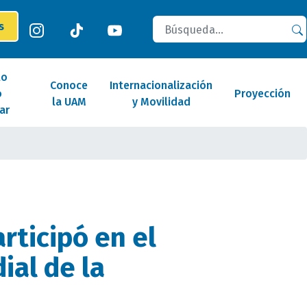
Buscar
es
lo
Conoce
Internacionalización
o
Proyección
la UAM
y Movilidad
ar
rticipó en el
ial de la