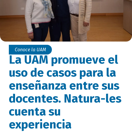
Conoce la UAM
La UAM promueve el
uso de casos para la
enseñanza entre sus
docentes. Natura-les
cuenta su
experiencia