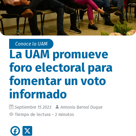
Conoce la UAM
La UAM promueve
foro electoral para
fomentar un voto
informado
Septiembre 15 2023
Antonia Bernal Duque
Tiempo de lectura ~ 2 minutos
Facebook
X