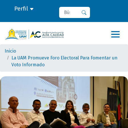
Perfil
Buscar
Buscar
Inicio
La UAM Promueve Foro Electoral Para Fomentar un
Voto Informado