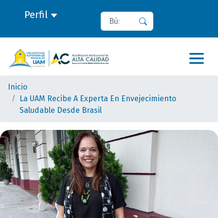
Perfil
Buscar
Buscar
Inicio
La UAM Recibe A Experta En Envejecimiento
Saludable Desde Brasil