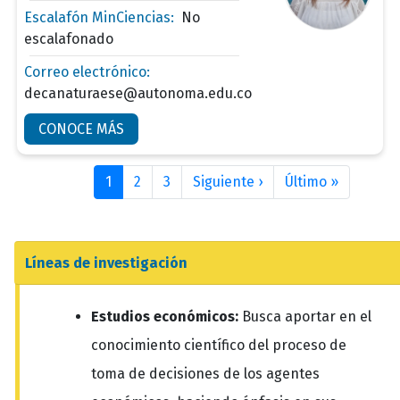
Escalafón MinCiencias:
No
escalafonado
Correo electrónico:
decanaturaese@autonoma.edu.co
CONOCE MÁS
Paginación
1
2
3
Siguiente ›
Siguiente
Último »
Última
página
página
Líneas de investigación
Estudios económicos:
Busca aportar en el
conocimiento científico del proceso de
toma de decisiones de los agentes