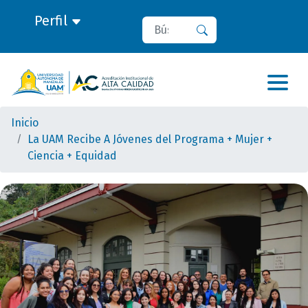
Perfil
Buscar
Buscar
Inicio
La UAM Recibe A Jóvenes del Programa + Mujer +
Ciencia + Equidad