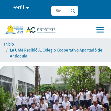
Perfil
Buscar
Buscar
Inicio
La UAM Recibió Al Colegio Cooperativo Apartadó de
Antioquia