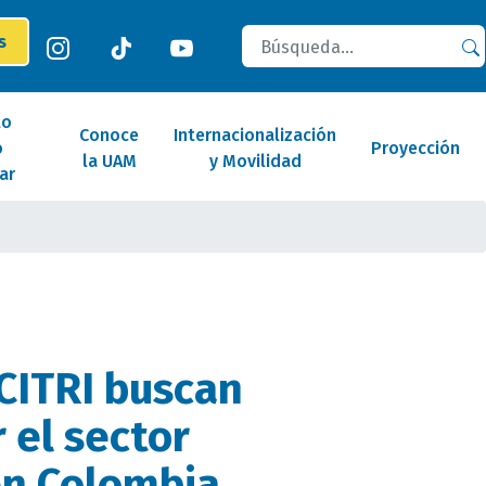
Buscar
es
lo
Conoce
Internacionalización
o
Proyección
la UAM
y Movilidad
ar
CITRI buscan
 el sector
 en Colombia