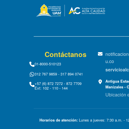
Contáctanos
notificaci
u.co
01-8000-510123
servicioa
312 767 9859 - 317 894 0741
Antigua Estac
+57 (6) 872 7272 - 872 7709
Manizales - 
Ext: 102 - 110 - 144
Ubicación 
Horarios de atención:
Lunes a jueves: 7:30 a.m. - 12