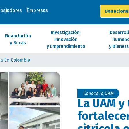
abajadores
Empresas
Donacion
Investigación,
Desarrol
Financiación
Innovación
Human
y Becas
y Emprendimiento
y Bienest
ola En Colombia
Conoce la UAM
La UAM y 
fortalecer
citrícola