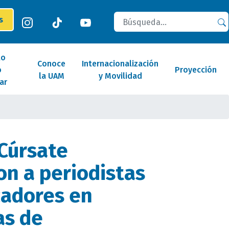
Buscar
es
lo
Conoce
Internacionalización
o
Proyección
la UAM
y Movilidad
ar
Cúrsate
on a periodistas
cadores en
as de