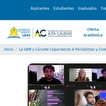
Aspirantes
Estudiantes
Graduados
Tr
Oferta
Académica
Inicio
La UAM y Cúrsate Capacitaron A Periodistas y Com