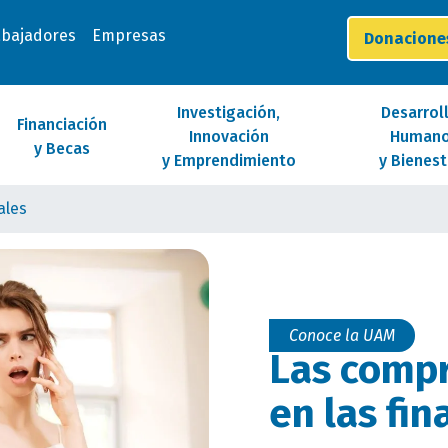
abajadores
Empresas
Donacion
Investigación,
Desarrol
Financiación
Innovación
Human
y Becas
y Emprendimiento
y Bienest
ales
Conoce la UAM
Las compr
en las fi