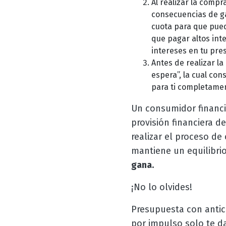
Al realizar la comp
consecuencias de ga
cuota para que pued
que pagar altos int
intereses en tu pres
Antes de realizar la
espera”, la cual co
para ti completamen
Un consumidor financ
provisión financiera d
realizar el proceso de 
mantiene un equilibrio
gana.
¡No lo olvides!
Presupuesta con antici
por impulso solo te da