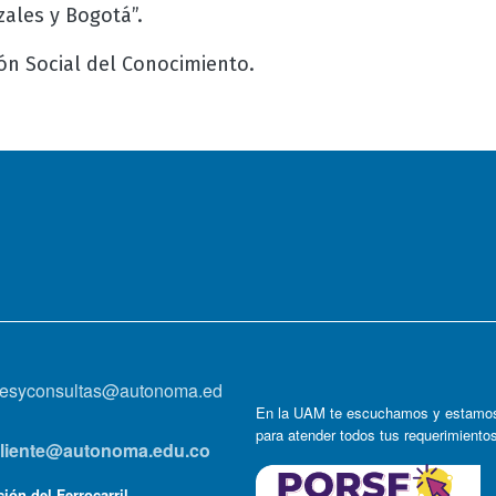
ales y Bogotá”.
ón Social del Conocimiento.
onesyconsultas@autonoma.ed
En la UAM te escuchamos y estamos
para atender todos tus requerimiento
lcliente@autonoma.edu.co
ión del Ferrocarril