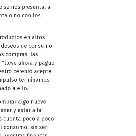
 se nos presenta, a
nta o no con los
productos en altos
r deseos de consumo
as compras, las
 “lleve ahora y pague
estro cerebro acepte
 impulso terminamos
nado a ello.
comprar algo nuevo
ener y estar a la
os cuenta poco a poco
l consumo, sin ser
 nuestras finanzas