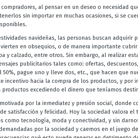
compradores, al pensar en un deseo o necesidad que
tenerlos sin importar en muchas ocasiones, si se cue
isponibles.
estividades navideñas, las personas buscan adquirir 
vierten en obsequios, o de manera importante cubri
 y calzado, entre otros. Sin embargo, al realizar est
nsajes publicitarios tales como: ofertas, descuentos,
l 50%, pague uno y lleve dos, etc., que hacen que nu
te incentivo hacia la compra de los productos, y por
s productos excediendo el dinero que teníamos desti
motivada por la inmediatez y presión social, donde 
e satisfacción y felicidad. Hoy la sociedad valora el t
s como tecnología, moda y conectividad, y sin darn
demandadas por la sociedad y caemos en el juego de
nsecuencias qué esto puede generar en detrimento de