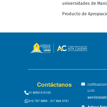
universidades de Maniz
Producto de Apropiaci
Contáctanos
notificaci
u.co
01-8000-510123
servicioa
312 767 9859 - 317 894 0741
Antigua Estac