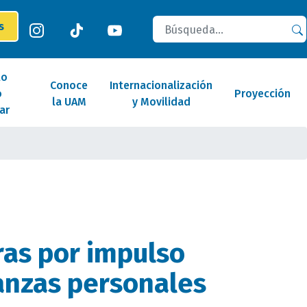
Buscar
es
lo
Conoce
Internacionalización
o
Proyección
la UAM
y Movilidad
ar
as por impulso
nanzas personales