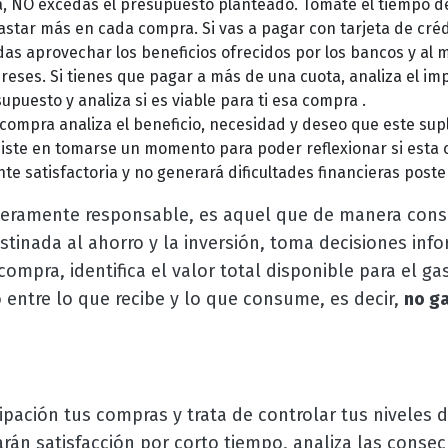
ra, NO excedas el presupuesto planteado. Tomate el tiempo de
star más en cada compra. Si vas a pagar con tarjeta de crédi
as aprovechar los beneficios ofrecidos por los bancos y al 
ereses. Si tienes que pagar a más de una cuota, analiza el im
upuesto y analiza si es viable para ti esa compra .
 compra analiza el beneficio, necesidad y deseo que este supli
nsiste en tomarse un momento para poder reflexionar si esta
te satisfactoria y no generará dificultades financieras poste
ieramente responsable, es aquel que de manera cons
estinada al ahorro y la inversión, toma decisiones in
compra, identifica el valor total disponible para el ga
 entre lo que recibe y lo que consume, es decir,
no ga
pación tus compras y trata de controlar tus niveles 
rán satisfacción por corto tiempo, analiza las conse