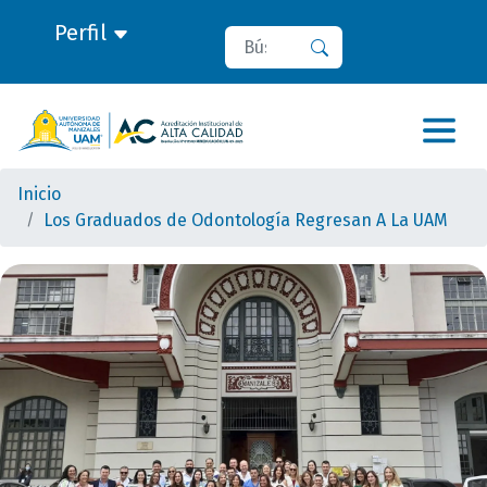
Perfil
Buscar
Buscar
Inicio
Los Graduados de Odontología Regresan A La UAM