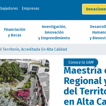
abajadores
Empresas
Donacion
Investigación,
Desarrol
Financiación
Innovación
Human
y Becas
y Emprendimiento
y Bienest
l Territorio, Acreditada En Alta Calidad
Conoce la UAM
Maestría 
Regional 
del Territ
en Alta C