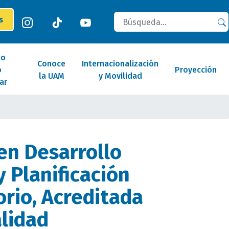
Buscar
es
lo
Conoce
Internacionalización
o
Proyección
la UAM
y Movilidad
ar
en Desarrollo
y Planificación
orio, Acreditada
alidad