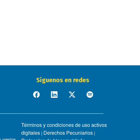
Síguenos en redes
Términos y condiciones de uso activos
digitales
Derechos Pecuniarios
|
|
 prestos