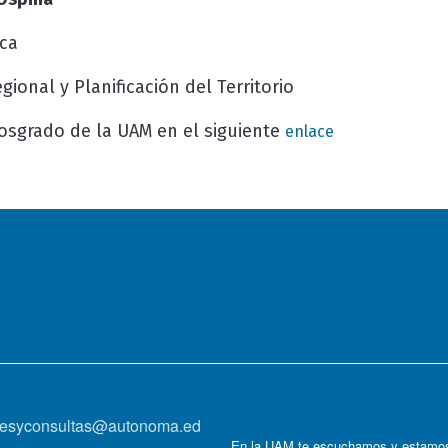
ca
gional y Planificación del Territorio
sgrado de la UAM en el siguiente
enlace
onesyconsultas@autonoma.ed
En la UAM te escuchamos y estamos