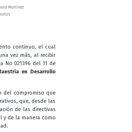
vid Martinez
inutos
nto continuo, el cual
na vez más, al recibir
la No 021396 del 11 de
aestría en Desarrollo
nto del compromiso que
ativos, que, desde las
ación de las directivas
nal y de la manera como
dad.