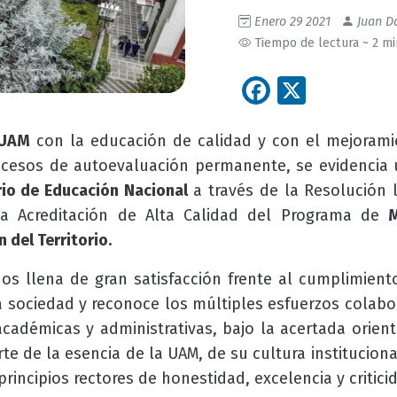
Enero 29 2021
Juan Da
Tiempo de lectura ~ 2 m
Facebook
X
UAM
con la educación de calidad y con el mejoramie
ocesos de autoevaluación permanente, se evidencia u
rio de Educación Nacional
a través de la Resolución 
la Acreditación de Alta Calidad del Programa de
M
 del Territorio.
os llena de gran satisfacción frente al cumplimie
sociedad y reconoce los múltiples esfuerzos colabor
académicas y administrativas, bajo la acertada orient
rte de la esencia de la UAM, de su cultura institucio
principios rectores de honestidad, excelencia y critici