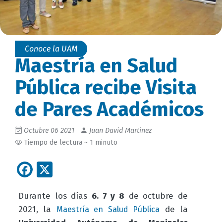
Conoce la UAM
Maestría en Salud
Pública recibe Visita
de Pares Académicos
Octubre 06 2021
Juan David Martinez
Tiempo de lectura ~ 1 minuto
Facebook
X
Durante los días
6. 7 y 8
de octubre de
2021, la
de la
Maestría en Salud Pública