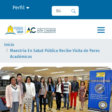
Perfil
Buscar
Buscar
Inicio
Maestría En Salud Pública Recibe Visita de Pares
Académicos