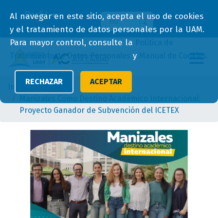
Perfil
Al navegar en este sitio, acepta el uso de cookies
Buscar
Buscar
y el tratamiento de datos personales por la UAM.
Para mayor control, consulte la
Política de
y
Tratamiento de Datos Personales
Manual de Cookies.
RECHAZAR
ACEPTAR
Inicio
Manizales Como Destino Académico Internacional:
Proyecto Ganador de Subvención del ICETEX