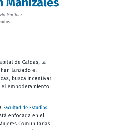
en Manizales
vid Martinez
inutos
apital de Caldas, la
 han lanzado el
icas, busca incentivar
 y el empoderamiento
la
Facultad de Estudios
stá enfocada en el
 Mujeres Comunitarias