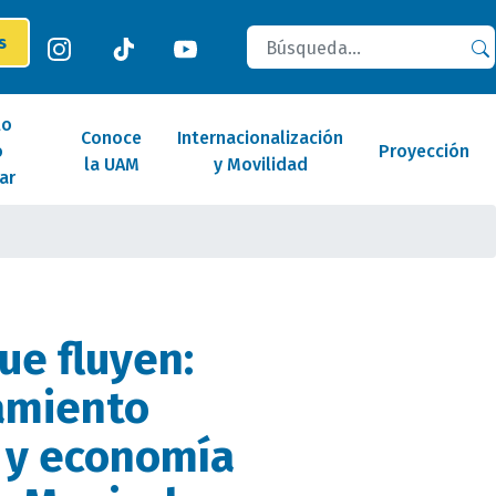
Buscar
es
lo
Conoce
Internacionalización
o
Proyección
la UAM
y Movilidad
ar
ue fluyen:
amiento
 y economía