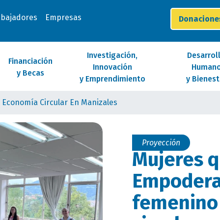
abajadores
Empresas
Donacion
Investigación,
Desarrol
Financiación
Innovación
Human
y Becas
y Emprendimiento
y Bienest
Economía Circular En Manizales
Proyección
Mujeres q
Empoder
femenino