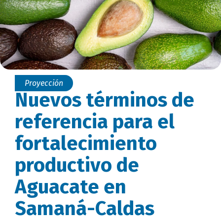
Proyección
Nuevos términos de
referencia para el
fortalecimiento
productivo de
Aguacate en
Samaná-Caldas