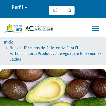
Perfil
Buscar
Buscar
Inicio
Nuevos Términos de Referencia Para El
Fortalecimiento Productivo de Aguacate En Samaná-
Caldas