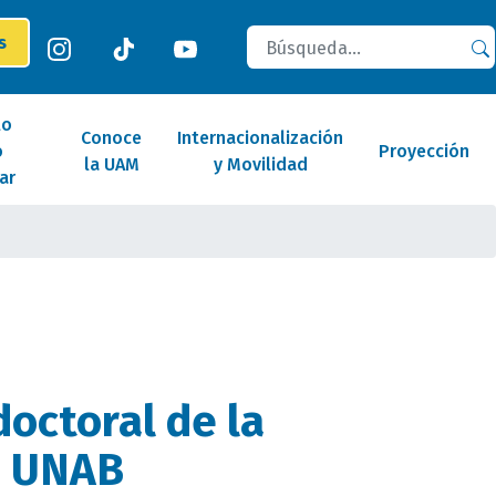
Buscar
es
lo
Conoce
Internacionalización
o
Proyección
la UAM
y Movilidad
ar
doctoral de la
a UNAB