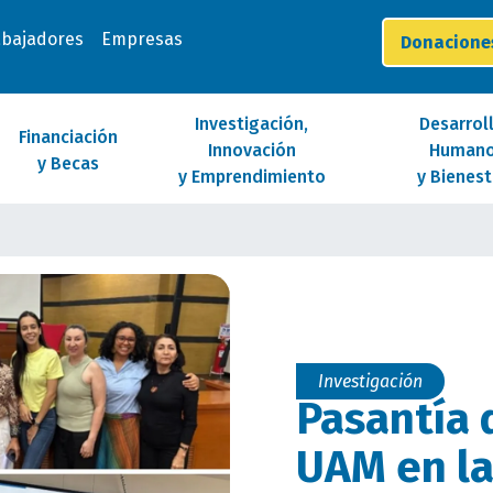
abajadores
Empresas
Donacion
Investigación,
Desarrol
Financiación
Innovación
Human
y Becas
y Emprendimiento
y Bienest
Investigación
Pasantía 
UAM en l