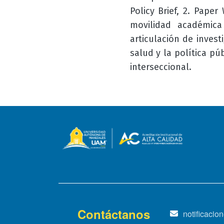
Policy Brief, 2. Pape
movilidad académic
articulación de inves
salud y la política p
interseccional.
Contáctanos
notificaci