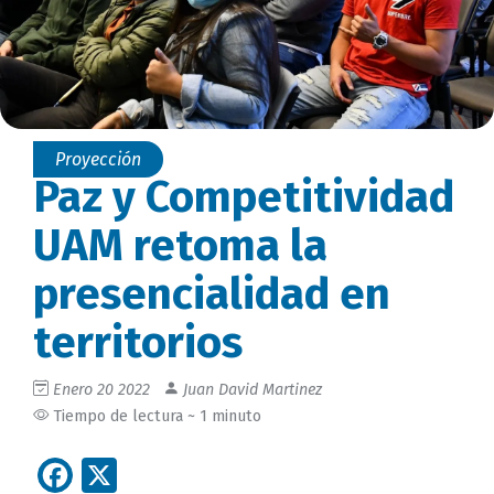
Proyección
Paz y Competitividad
UAM retoma la
presencialidad en
territorios
Enero 20 2022
Juan David Martinez
Tiempo de lectura ~ 1 minuto
Facebook
X