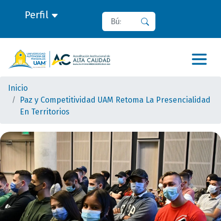
Perfil
Buscar
Buscar
Inicio
Paz y Competitividad UAM Retoma La Presencialidad
En Territorios