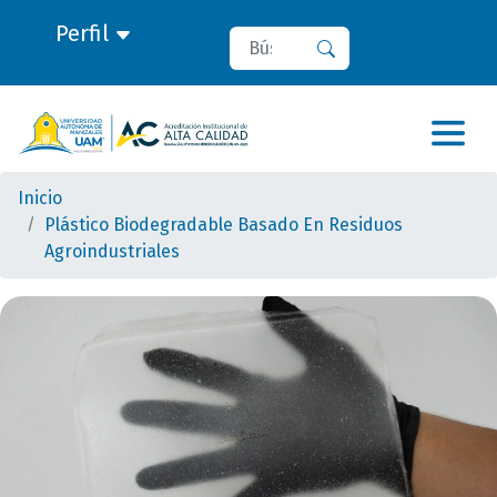
Perfil
Buscar
Buscar
Inicio
Plástico Biodegradable Basado En Residuos
Agroindustriales