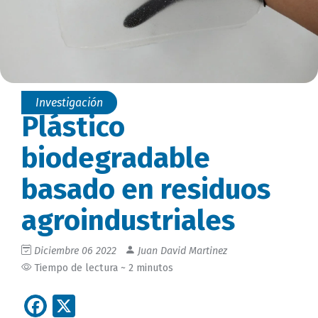
Investigación
Plástico
biodegradable
basado en residuos
agroindustriales
Diciembre 06 2022
Juan David Martinez
Tiempo de lectura ~ 2 minutos
Facebook
X