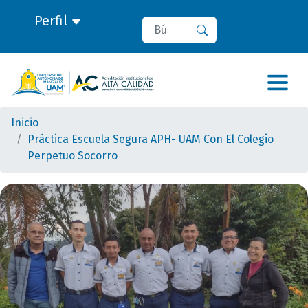
Perfil
Buscar
Buscar
Inicio
Práctica Escuela Segura APH- UAM Con El Colegio
Perpetuo Socorro