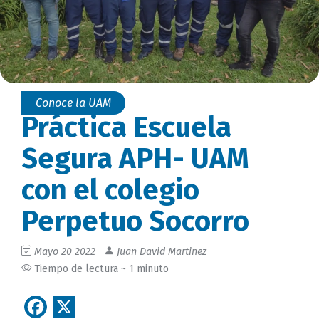
Conoce la UAM
Práctica Escuela
Segura APH- UAM
con el colegio
Perpetuo Socorro
Mayo 20 2022
Juan David Martinez
Tiempo de lectura ~ 1 minuto
Facebook
X