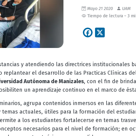
Mayo 21 2020
UAM
Tiempo de lectura ~ 3 m
Facebook
X
stancias y atendiendo las directrices institucionales b
o replantear el desarrollo de las Practicas Clínicas d
iversidad Autónoma de Manizales
, con el fin de brind
sibiliten un aprendizaje continuo en el marco de ést
inarios, agrupa contenidos inmersos en las diferente
 temas actuales, útiles para la formación del estudi
ermite a los estudiantes fortalecerse en temas trasv
nceptos necesarios para el nivel de formación; en o