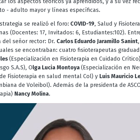
ar los aspectos teóricos ya aprendidos, y a su vez re
o - adulto mayor y líneas específicas.
rategia se realizó el foro:
COVID-19
, Salud y Fisioter
as (Docentes: 17, Invitados: 6, Estudiantes:102). Entr
 del señor rector: Dr.
Carlos Eduardo Jaramillo Sanint
cuales se encontraban: cuatro fisioterapeutas gradua
ales
(Especialización en Fisioterapia en Cuidado Crítico)
sgo S.A.S), O
lga Lucia Montoya
(Especialización en Ne
de Fisioterapia en salud mental Col) y
Luis Mauricio 
mbiana de Voleibol). Además de la presidenta de ASCO
rapia)
Nancy Molina.