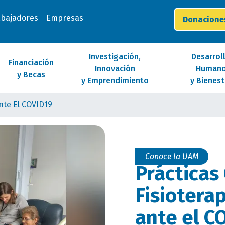
abajadores
Empresas
Donacion
Investigación,
Desarrol
Financiación
Innovación
Human
y Becas
y Emprendimiento
y Bienest
Ante El COVID19
Conoce la UAM
Prácticas 
Fisiotera
ante el C