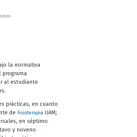
inutos
ajo la normativa
el programa
ar al estudiante
as.
s prácticas, en cuanto
ante de
UAM;
Fisioterapia
ersales, en séptimo
ctavo y noveno