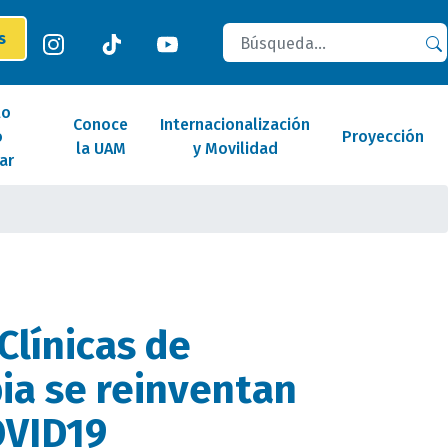
Buscar
es
lo
Conoce
Internacionalización
o
Proyección
la UAM
y Movilidad
ar
Clínicas de
pia se reinventan
OVID19