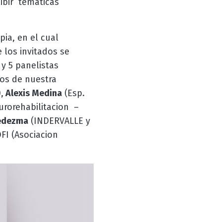
cibir temáticas
apia, en el cual
e los invitados se
, y 5 panelistas
dos de nuestra
,
Alexis Medina
(Esp.
urorehabilitacion –
Ledezma
(INDERVALLE y
FI (Asociacion