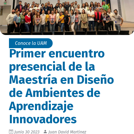
Conoce la UAM
Primer encuentro
presencial de la
Maestría en Diseño
de Ambientes de
Aprendizaje
Innovadores
Junio 30 2023
Juan David Martinez