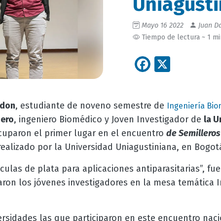
Uniagusti
Mayo 16 2022
Juan Da
Tiempo de lectura ~ 1 m
Facebook
X
ndon
, estudiante de noveno semestre de
Ingeniería Bi
uero
, ingeniero Biomédico y Joven Investigador de
la 
uparon el primer lugar en el encuentro
de Semilleros
ealizado por la Universidad Uniagustiniana, en Bogot
culas de plata para aplicaciones antiparasitarias”, fu
ron los jóvenes investigadores en la mesa temática In
ersidades las que participaron en este encuentro naci