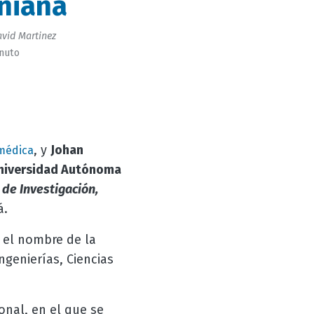
niana
vid Martinez
inuto
, y
Johan
omédica
Universidad Autónoma
 de Investigación,
á.
e el nombre de la
genierías, Ciencias
onal, en el que se