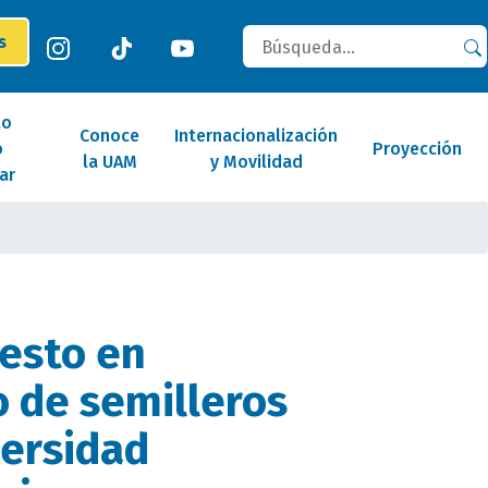
Buscar
es
lo
Conoce
Internacionalización
o
Proyección
la UAM
y Movilidad
ar
esto en
 de semilleros
versidad