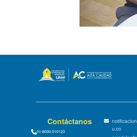
Contáctanos
notificaci
u.co
01-8000-510123