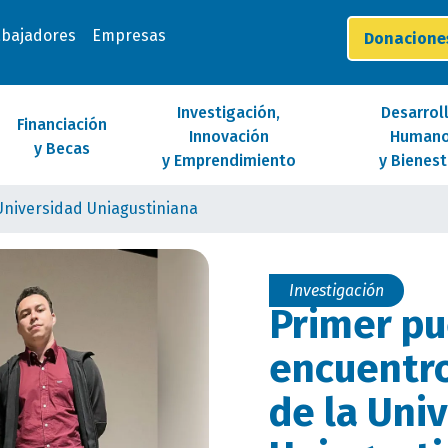
abajadores
Empresas
Donacion
Investigación,
Desarrol
Financiación
Innovación
Human
y Becas
y Emprendimiento
y Bienest
Universidad Uniagustiniana
Investigación
Primer pu
encuentro
de la Uni