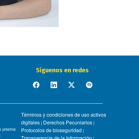
Síguenos en redes
Términos y condiciones de uso activos
digitales
Derechos Pecuniarios
|
|
 prestos
Protocolos de bioseguridad
|
s
Transparencia de la Información
|