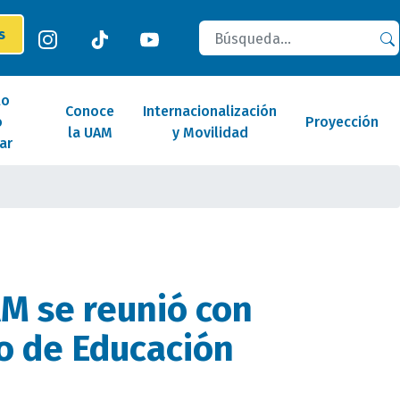
Buscar
es
lo
Conoce
Internacionalización
o
Proyección
la UAM
y Movilidad
ar
M se reunió con
ro de Educación