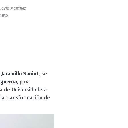
David Martinez
inuto
Jaramillo Sanint
, se
igueroa,
para
na de Universidades-
 la transformación de