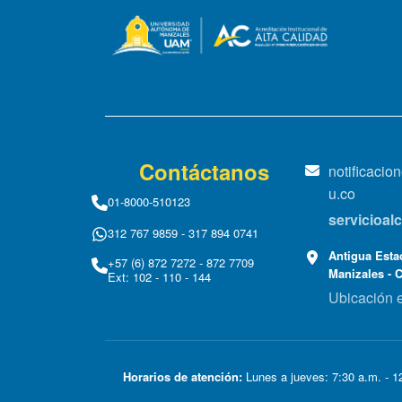
Contáctanos
notificaci
u.co
01-8000-510123
servicioa
312 767 9859 - 317 894 0741
Antigua Estac
+57 (6) 872 7272 - 872 7709
Manizales - 
Ext: 102 - 110 - 144
Ubicación 
Horarios de atención:
Lunes a jueves: 7:30 a.m. - 12