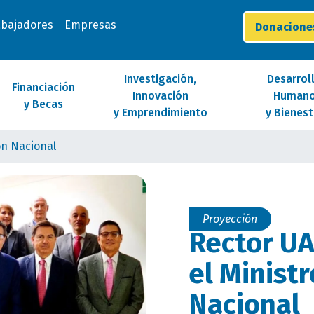
abajadores
Empresas
Donacion
Investigación,
Desarrol
Financiación
Innovación
Human
y Becas
y Emprendimiento
y Bienest
ón Nacional
Proyección
Rector UA
el Minist
Nacional