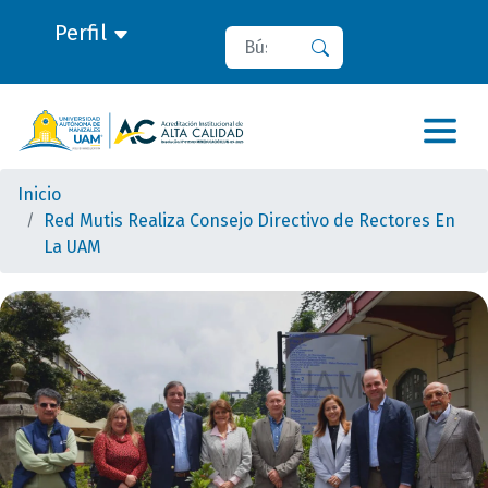
Perfil
Buscar
Buscar
Inicio
Red Mutis Realiza Consejo Directivo de Rectores En
La UAM