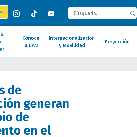
Buscar
es
lo
Conoce
Internacionalización
o
Proyección
la UAM
y Movilidad
ar
s de
ción generan
io de
nto en el