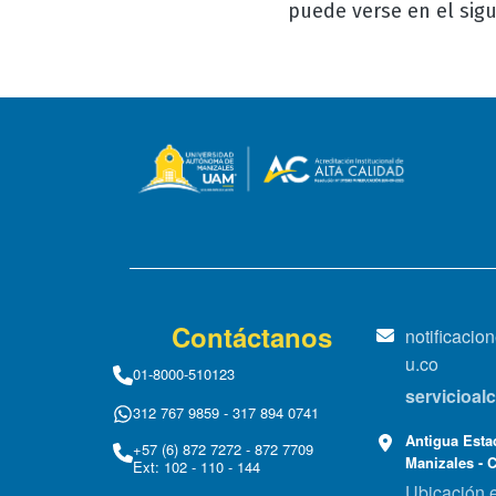
puede verse en el sig
Contáctanos
notificaci
u.co
01-8000-510123
servicioa
312 767 9859 - 317 894 0741
Antigua Estac
+57 (6) 872 7272 - 872 7709
Manizales - 
Ext: 102 - 110 - 144
Ubicación 