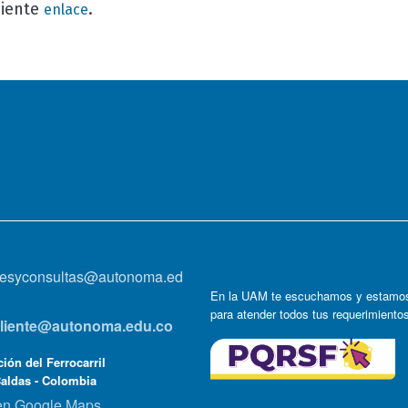
uiente
.
enlace
onesyconsultas@autonoma.ed
En la UAM te escuchamos y estamos
para atender todos tus requerimiento
lcliente@autonoma.edu.co
ión del Ferrocarril
Caldas - Colombia
en Google Maps