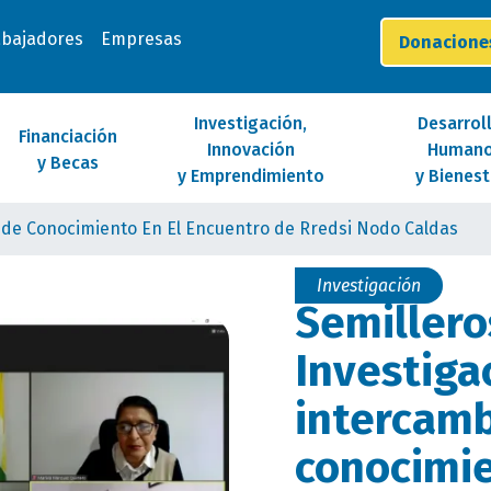
abajadores
Empresas
Donacion
Investigación,
Desarrol
Financiación
Innovación
Human
y Becas
y Emprendimiento
y Bienest
 de Conocimiento En El Encuentro de Rredsi Nodo Caldas
Investigación
Semillero
Investiga
intercamb
conocimie