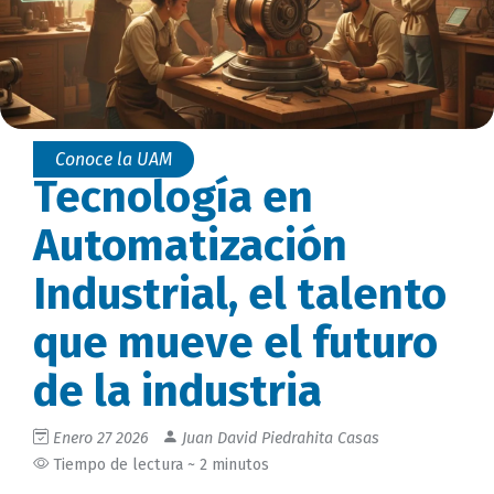
Conoce la UAM
Tecnología en
Automatización
Industrial, el talento
que mueve el futuro
de la industria
Enero 27 2026
Juan David Piedrahita Casas
Tiempo de lectura ~ 2 minutos