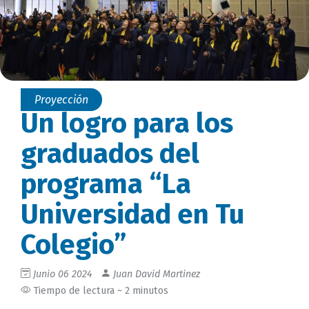
Proyección
Un logro para los
graduados del
programa “La
Universidad en Tu
Colegio”
Junio 06 2024
Juan David Martinez
Tiempo de lectura ~ 2 minutos