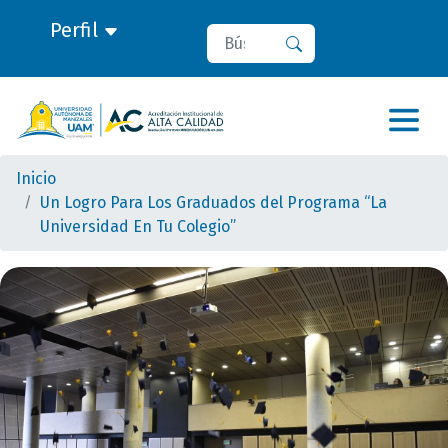
Perfil
Buscar
Buscar
Inicio
Un Logro Para Los Graduados del Programa “La
Universidad En Tu Colegio”