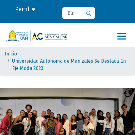
Perfil
Buscar
Buscar
Inicio
Universidad Autónoma de Manizales Se Destaca En
Eje Moda 2023