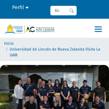
Perfil
Buscar
Buscar
Inicio
Universidad de Lincoln de Nueva Zelanda Visita La
UAM