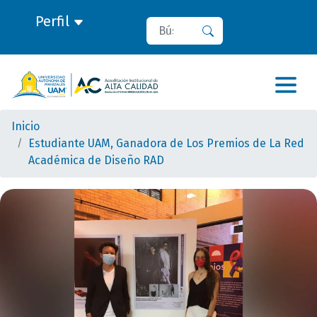
Perfil
Buscar
Buscar
Inicio
Estudiante UAM, Ganadora de Los Premios de La Red
Académica de Diseño RAD