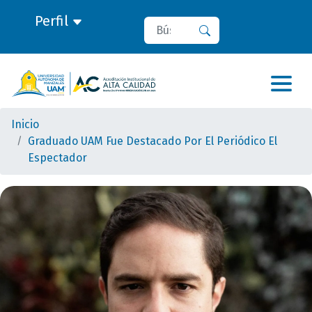
Perfil
Buscar
Buscar
Inicio
Graduado UAM Fue Destacado Por El Periódico El
Espectador