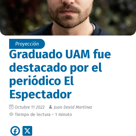
Proyección
Graduado UAM fue
destacado por el
periódico El
Espectador
Octubre 11 2022
Juan David Martinez
Tiempo de lectura ~ 1 minuto
Facebook
X