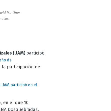
vid Martinez
inutos
izales (UAM)
participó
eño de
la participación de
 UAM participó en el
, en el que 10
SENA Dosquebradas.