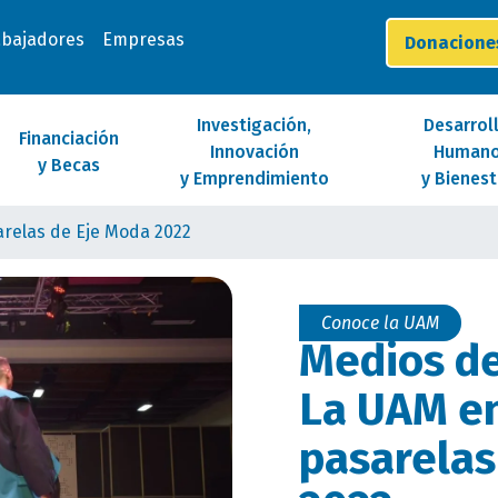
abajadores
Empresas
Donacion
Investigación,
Desarrol
Financiación
Innovación
Human
y Becas
y Emprendimiento
y Bienest
arelas de Eje Moda 2022
Conoce la UAM
Medios de
La UAM en
pasarelas