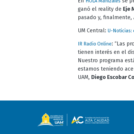
En
se p
HOLA Manizales
ganó el reality de
Eje 
pasado y, finalmente, 
UM Central:
U-Noticias:
:
“Las pr
IR Radio Online
tienen interés en el d
Nuestro programa está
estamos teniendo acer
UAM,
Diego Escobar Co