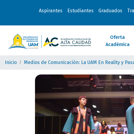
Aspirantes
Estudiantes
Graduados
Tr
Oferta
Académica
Inicio
Medios de Comunicación: La UAM En Reality y Pas