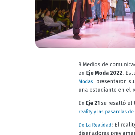
8 Medios de comunica
en
Eje Moda 2022
. Es
presentaron sus
Modas
una estudiante en el re
En
Eje 21
se resaltó el
reality y las pasarelas d
:
El reali
De La Realidad
diseñadores previame