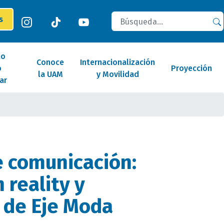
Buscar
es
lo
Conoce
Internacionalización
o
Proyección
la UAM
y Movilidad
ar
 comunicación:
 reality y
 de Eje Moda