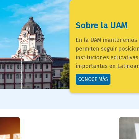
titulo
Sobre la UAM
bloque
campo
En la UAM mantenemos u
texto
texto
permiten seguir posici
bloque
instituciones educativa
texto
importantes en Latinoam
button
CONOCE MÁS
bloque
texto