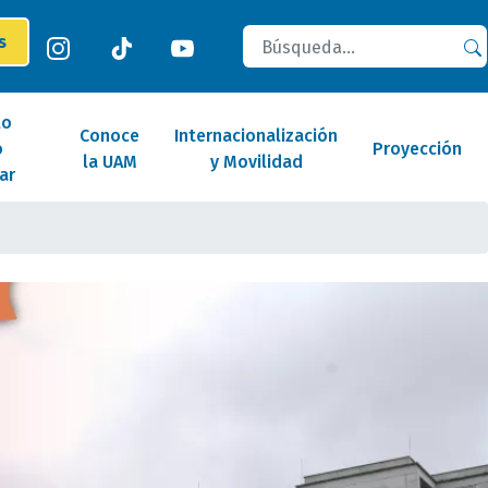
Buscar
es
lo
Conoce
Internacionalización
o
Proyección
la UAM
y Movilidad
ar