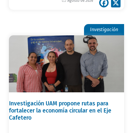
Face
X
Agosto 06 2026
Investigación
Investigación UAM propone rutas para
fortalecer la economía circular en el Eje
Cafetero