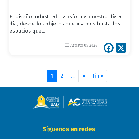
El diseño industrial transforma nuestro día a
día, desde los objetos que usamos hasta los
espacios que...
Face
X
Agosto 05 2026
Paginación
1
2
…
››
Siguiente
Fin »
Última
página
página
Síguenos en redes