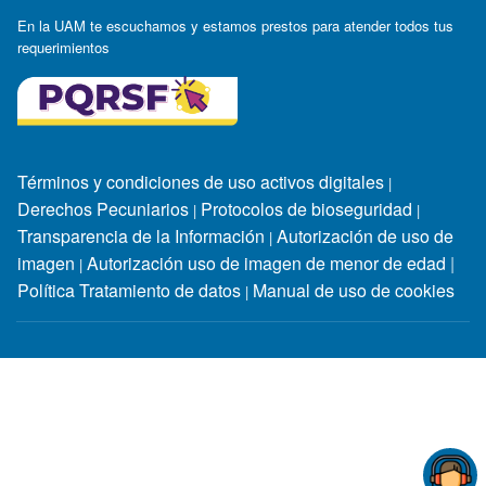
En la UAM te escuchamos y estamos prestos para atender todos tus
requerimientos
Términos y condiciones de uso activos digitales
|
Derechos Pecuniarios
Protocolos de bioseguridad
|
|
Transparencia de la Información
Autorización de uso de
|
imagen
Autorización uso de imagen de menor de edad
|
|
Política Tratamiento de datos
Manual de uso de cookies
|
Horarios de atención:
Lunes a jueves: 7:30 a.m. - 12:00 m. y
2:00 p.m. - 6:30 p.m / viernes: 8:00 a.m - 12:00 m. y 2:00 p.m -
6:00 p.m / sábado: 9:00 a.m -12:00 m
Personería Jurídica: Resolución No. 1549 del 25 de Febrero de
1981. MEN Reconocimiento como Universidad: Resolución