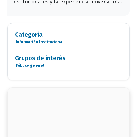
institucionales y la experiencia universitaria.
Categoría
Información Institucional
Categoria
Documentos
Grupos de interés
Público general
Grupo
de
interés
documento