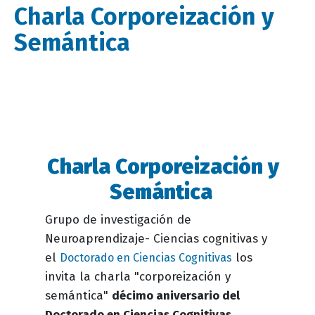
Charla Corporeización y
Semántica
Charla Corporeización y
Descripción
evento
Semántica
Grupo de investigación de
Neuroaprendizaje- Ciencias cognitivas y
el
los
Doctorado en Ciencias Cognitivas
invita la c
harla "corporeización y
semántica"
décimo aniversario del
Doctorado en Ciencias Cognitivas
.