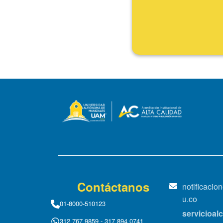
Fin
Contáctanos
notificaci
u.co
01-8000-510123
servicioa
312 767 9859 - 317 894 0741