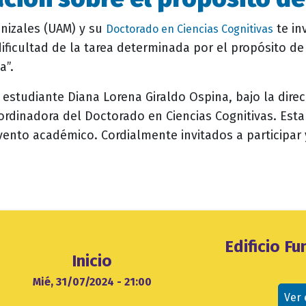
nizales (UAM) y su
te in
Doctorado en Ciencias Cognitivas
dificultad de la tarea determinada por el propósito de 
a”.
 estudiante Diana Lorena Giraldo Ospina, bajo la dire
ordinadora del Doctorado en Ciencias Cognitivas. Esta 
evento académico. Cordialmente invitados a participa
Ubicación
Edificio F
Inicio
evento
cio
Mié, 31/07/2024 - 21:00
Ver