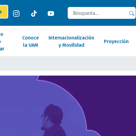
Buscar
es
lo
Conoce
Internacionalización
o
Proyección
la UAM
y Movilidad
ar