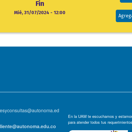
Fin
Mié, 31/07/2024 - 12:00
Agreg
onesyconsultas@autonoma.ed
En la UAM te escuchamos y estamos
para atender todos tus requerimiento
lcliente@autonoma.edu.co