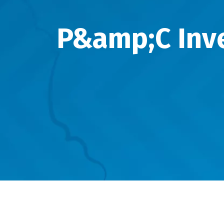
P&amp;C Inve
Descripción
evento