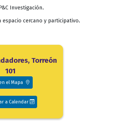
P&C Investigación.
 espacio cercano y participativo.
undadores, Torreón
101
 en el Mapa
ar a Calendar