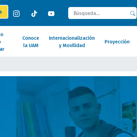
Buscar
es
lo
Conoce
Internacionalización
o
Proyección
la UAM
y Movilidad
ar