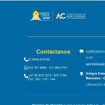
Contáctanos
notificaci
u.co
01-8000-510123
servicioa
312 767 9859 - 317 894 0741
Antigua Estac
+57 (6) 872 7272 - 872 7709
Manizales - 
Ext: 102 - 110 - 144
Ubicación 
Horarios de atención:
Lunes a jueves: 7:30 a.m. - 12