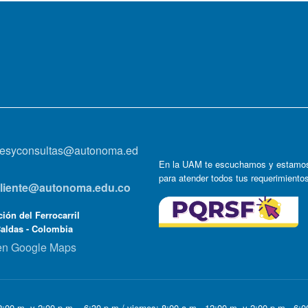
onesyconsultas@autonoma.ed
En la UAM te escuchamos y estamos
para atender todos tus requerimiento
lcliente@autonoma.edu.co
ión del Ferrocarril
Caldas - Colombia
en Google Maps
:00 m. y 2:00 p.m. - 6:30 p.m / viernes: 8:00 a.m - 12:00 m. y 2:00 p.m - 6: