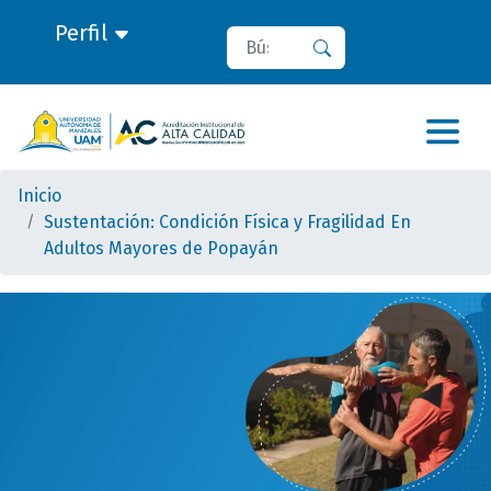
Perfil
Buscar
Buscar
Inicio
Sustentación: Condición Física y Fragilidad En
Adultos Mayores de Popayán