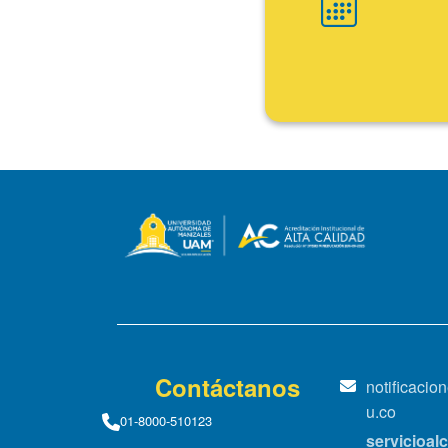
Fin
Contáctanos
notificaci
u.co
01-8000-510123
servicioa