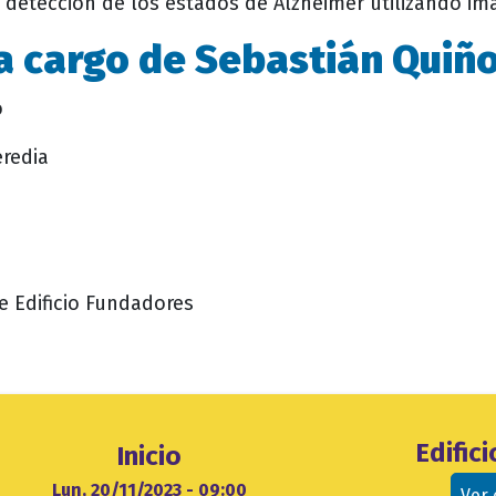
a detección de los estados de Alzheimer utilizando i
a cargo de Sebastián Qui
o
redia
de Edificio Fundadores
Ubicación
Edific
Inicio
evento
cio
Lun, 20/11/2023 - 09:00
Ver