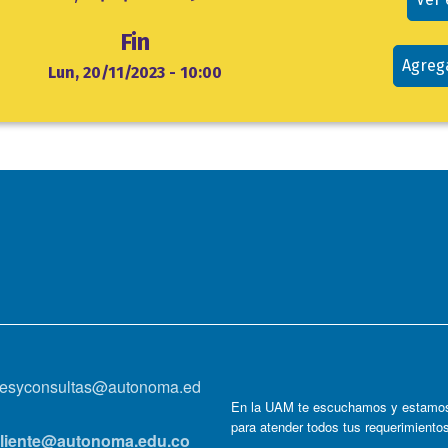
Fin
Agreg
Lun, 20/11/2023 - 10:00
onesyconsultas@autonoma.ed
En la UAM te escuchamos y estamos
para atender todos tus requerimiento
lcliente@autonoma.edu.co