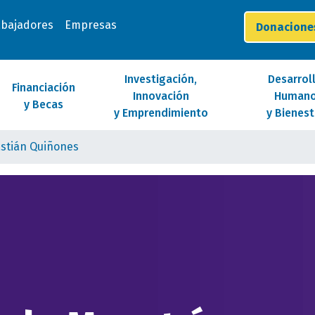
abajadores
Empresas
Donacion
Investigación,
Desarrol
Financiación
Innovación
Human
y Becas
y Emprendimiento
y Bienest
astián Quiñones