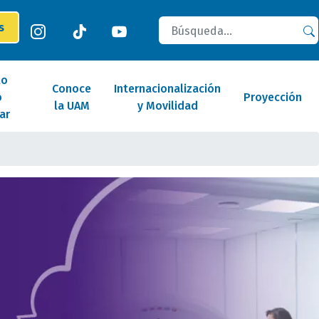
Buscar
es
lo
Conoce
Internacionalización
o
Proyección
la UAM
y Movilidad
ar