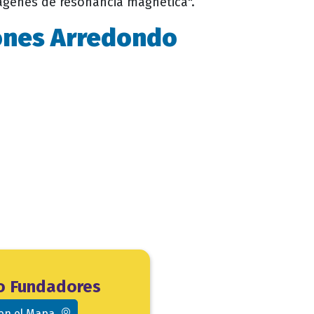
mágenes de resonancia magnética".
ñones Arredondo
io Fundadores
 en el Mapa