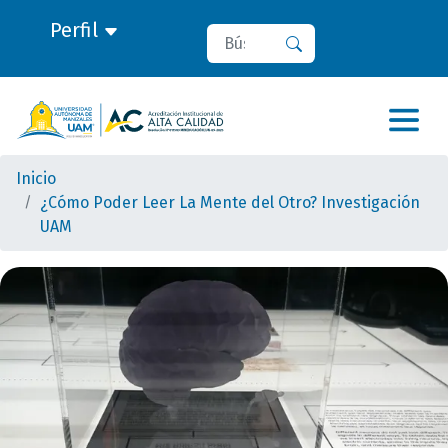
Perfil
Buscar
Buscar
Inicio
¿Cómo Poder Leer La Mente del Otro? Investigación
UAM