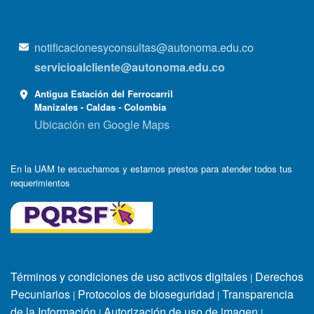
notificacionesyconsultas@autonoma.edu.co
servicioalcliente@autonoma.edu.co
Antigua Estación del Ferrocarril
Manizales - Caldas - Colombia
Ubicación en Google Maps
En la UAM te escuchamos y estamos prestos para atender todos tus
requerimientos
Términos y condiciones de uso activos digitales
Derechos
|
Pecuniarios
Protocolos de bioseguridad
Transparencia
|
|
de la Información
Autorización de uso de imagen
|
|