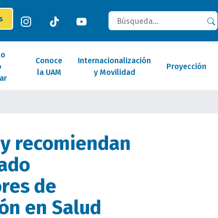
Buscar
es
lo
Conoce
Internacionalización
o
Proyección
la UAM
y Movilidad
ar
 y recomiendan
mado
ores de
ión en Salud