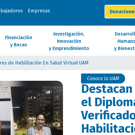
abajadores
Empresas
Donacion
Investigación,
Desarrol
Financiación
Innovación
Human
y Becas
y Emprendimiento
y Bienest
es de Habilitación En Salud Virtual UAM
Conoce la UAM
Destacan
el Diplo
Verificad
Habilitac